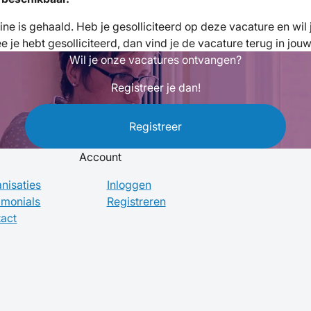
fline is gehaald. Heb je gesolliciteerd op deze vacature en wi
je hebt gesolliciteerd, dan vind je de vacature terug in jou
Wil je onze vacatures ontvangen?
Registreer je dan!
Registreer
Account
nisaties
Inloggen
imonials
Registreren
act