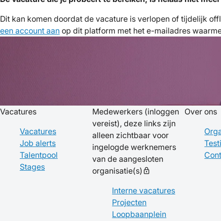
Dit kan komen doordat de vacature is verlopen of tijdelijk of
een account aan
op dit platform met het e-mailadres waarmee 
Vacatures
Medewerkers
(inloggen
Over ons
vereist), deze links zijn
Vacatures
Orga
alleen zichtbaar voor
Job alerts
Test
ingelogde werknemers
Talentpool
Cont
van de aangesloten
Stages
organisatie(s)
lock
Interne vacatures
Projecten
Loopbaanplein