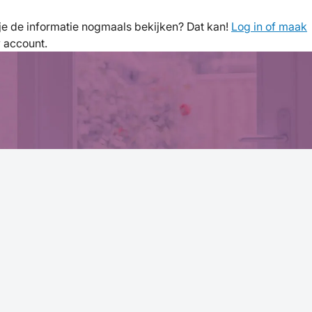
l je de informatie nogmaals bekijken? Dat kan!
Log in of maak
w account.