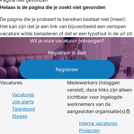
Pagina niet gevonden
Helaas is de pagina die je zoekt niet gevonden
De pagina die je probeert te bereiken bestaat niet (meer).
Het kan zijn dat je een link van bijvoorbeeld een verlopen
vacature wilde benaderen of dat er een typefout in de url zit.
Wil je onze vacatures ontvangen?
Registreer je dan!
Registreer
Vacatures
Medewerkers
(inloggen
vereist), deze links zijn alleen
Vacatures
zichtbaar voor ingelogde
Job alerts
werknemers van de
Talentpool
aangesloten organisatie(s)
lock
Stages
Interne vacatures
Projecten