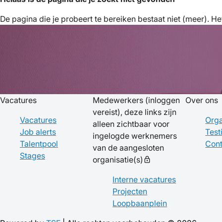
De pagina die je probeert te bereiken bestaat niet (meer). Het
Vacatures
Medewerkers
(inloggen
Over ons
vereist), deze links zijn
Vacatures
Orga
alleen zichtbaar voor
Job alerts
Test
ingelogde werknemers
Talentpool
Cont
van de aangesloten
Stages
organisatie(s)
lock
Interne vacatures
Projecten
Loopbaanplein