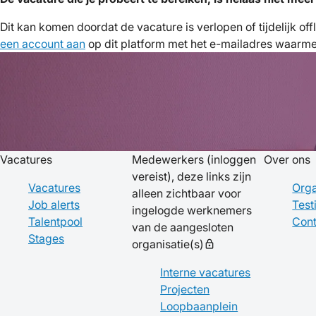
Dit kan komen doordat de vacature is verlopen of tijdelijk of
een account aan
op dit platform met het e-mailadres waarmee 
Vacatures
Medewerkers
(inloggen
Over ons
vereist), deze links zijn
Vacatures
Orga
alleen zichtbaar voor
Job alerts
Test
ingelogde werknemers
Talentpool
Cont
van de aangesloten
Stages
organisatie(s)
lock
Interne vacatures
Projecten
Loopbaanplein