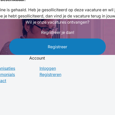
fline is gehaald. Heb je gesolliciteerd op deze vacature en wi
je hebt gesolliciteerd, dan vind je de vacature terug in jou
Wil je onze vacatures ontvangen?
Registreer je dan!
Registreer
Account
nisaties
Inloggen
imonials
Registreren
act