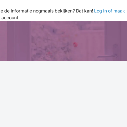
l je de informatie nogmaals bekijken? Dat kan!
Log in of maak
w account.