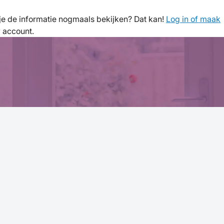
l je de informatie nogmaals bekijken? Dat kan!
Log in of maak
w account.