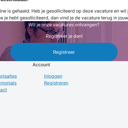
fline is gehaald. Heb je gesolliciteerd op deze vacature en wi
je hebt gesolliciteerd, dan vind je de vacature terug in jou
Wil je onze vacatures ontvangen?
Registreer je dan!
Registreer
Account
nisaties
Inloggen
imonials
Registreren
act