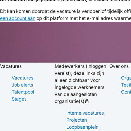
Dit kan komen doordat de vacature is verlopen of tijdelijk of
een account aan
op dit platform met het e-mailadres waarmee 
Vacatures
Medewerkers
(inloggen
Over ons
vereist), deze links zijn
Vacatures
Orga
alleen zichtbaar voor
Job alerts
Test
ingelogde werknemers
Talentpool
Cont
van de aangesloten
Stages
organisatie(s)
lock
Interne vacatures
Projecten
Loopbaanplein