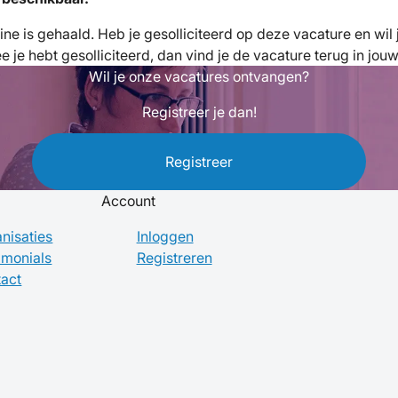
fline is gehaald. Heb je gesolliciteerd op deze vacature en wi
je hebt gesolliciteerd, dan vind je de vacature terug in jou
Wil je onze vacatures ontvangen?
Registreer je dan!
Registreer
Account
nisaties
Inloggen
imonials
Registreren
act