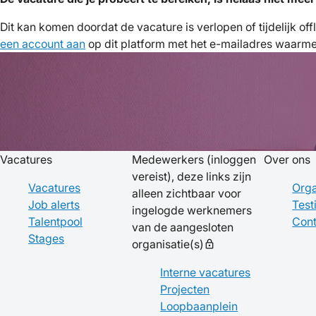
Dit kan komen doordat de vacature is verlopen of tijdelijk of
een account aan
op dit platform met het e-mailadres waarmee 
Vacatures
Medewerkers
(inloggen
Over ons
vereist), deze links zijn
Vacatures
Orga
alleen zichtbaar voor
Job alerts
Test
ingelogde werknemers
Talentpool
Cont
van de aangesloten
Stages
organisatie(s)
lock
Interne vacatures
Projecten
Loopbaanplein