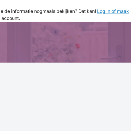
l je de informatie nogmaals bekijken? Dat kan!
Log in of maak
w account.