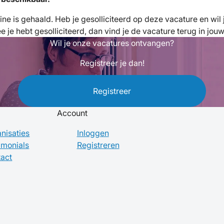
fline is gehaald. Heb je gesolliciteerd op deze vacature en wi
je hebt gesolliciteerd, dan vind je de vacature terug in jou
Wil je onze vacatures ontvangen?
Registreer je dan!
Registreer
Account
nisaties
Inloggen
imonials
Registreren
act