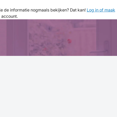
l je de informatie nogmaals bekijken? Dat kan!
Log in of maak
w account.