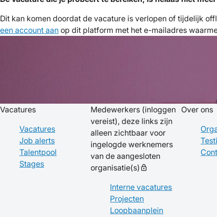
Dit kan komen doordat de vacature is verlopen of tijdelijk of
een account aan
op dit platform met het e-mailadres waarmee 
Vacatures
Medewerkers
(inloggen
Over ons
vereist), deze links zijn
Vacatures
Orga
alleen zichtbaar voor
Job alerts
Test
ingelogde werknemers
Talentpool
Cont
van de aangesloten
Stages
organisatie(s)
lock
Interne vacatures
Projecten
Loopbaanplein