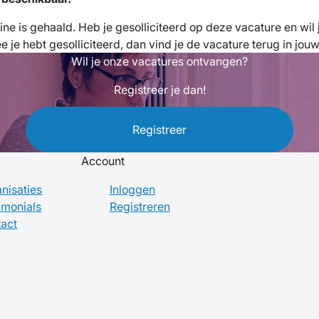
fline is gehaald. Heb je gesolliciteerd op deze vacature en wi
je hebt gesolliciteerd, dan vind je de vacature terug in jou
Wil je onze vacatures ontvangen?
Registreer je dan!
Registreer
Account
nisaties
Inloggen
imonials
Registreren
act