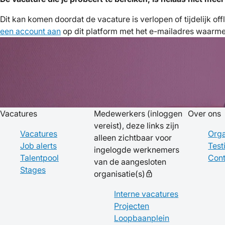
Dit kan komen doordat de vacature is verlopen of tijdelijk of
een account aan
op dit platform met het e-mailadres waarmee 
Vacatures
Medewerkers
(inloggen
Over ons
vereist), deze links zijn
Vacatures
Orga
alleen zichtbaar voor
Job alerts
Test
ingelogde werknemers
Talentpool
Cont
van de aangesloten
Stages
organisatie(s)
lock
Interne vacatures
Projecten
Loopbaanplein