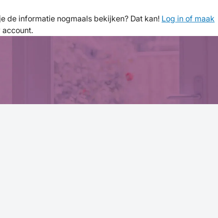
l je de informatie nogmaals bekijken? Dat kan!
Log in of maak
w account.