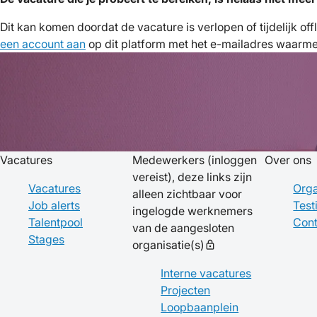
Dit kan komen doordat de vacature is verlopen of tijdelijk of
een account aan
op dit platform met het e-mailadres waarmee 
Vacatures
Medewerkers
(inloggen
Over ons
vereist), deze links zijn
Vacatures
Orga
alleen zichtbaar voor
Job alerts
Test
ingelogde werknemers
Talentpool
Cont
van de aangesloten
Stages
organisatie(s)
lock
Interne vacatures
Projecten
Loopbaanplein