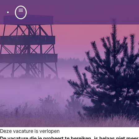
menu
Deze vacature is verlopen
De vacature die je probeert te bereiken, is helaas niet mee