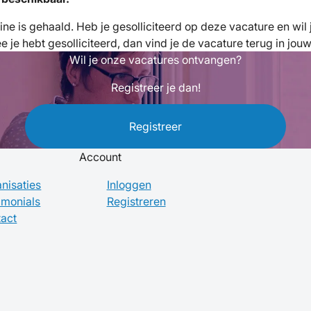
fline is gehaald. Heb je gesolliciteerd op deze vacature en wi
je hebt gesolliciteerd, dan vind je de vacature terug in jou
Wil je onze vacatures ontvangen?
Registreer je dan!
Registreer
Account
nisaties
Inloggen
imonials
Registreren
act