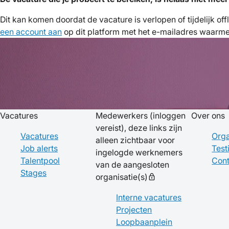
Dit kan komen doordat de vacature is verlopen of tijdelijk of
een account aan
op dit platform met het e-mailadres waarmee 
Vacatures
Medewerkers
(inloggen
Over ons
vereist), deze links zijn
Vacatures
Orga
alleen zichtbaar voor
Job alerts
Test
ingelogde werknemers
Talentpool
Cont
van de aangesloten
Stages
organisatie(s)
lock
Interne vacatures
Projecten
Loopbaanplein