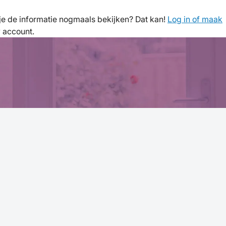
l je de informatie nogmaals bekijken? Dat kan!
Log in of maak
w account.