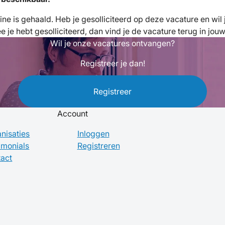
fline is gehaald. Heb je gesolliciteerd op deze vacature en wi
je hebt gesolliciteerd, dan vind je de vacature terug in jou
Wil je onze vacatures ontvangen?
Registreer je dan!
Registreer
Account
nisaties
Inloggen
imonials
Registreren
act