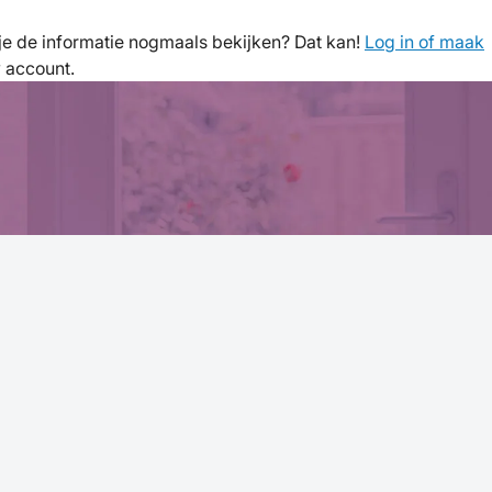
l je de informatie nogmaals bekijken? Dat kan!
Log in of maak
w account.