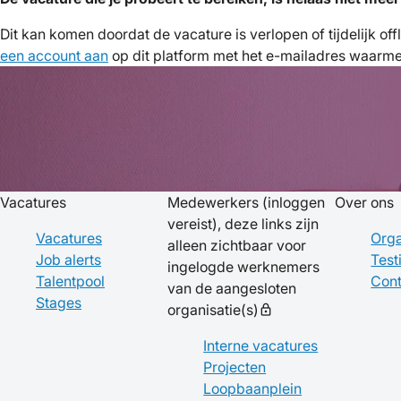
Dit kan komen doordat de vacature is verlopen of tijdelijk of
een account aan
op dit platform met het e-mailadres waarmee 
Vacatures
Medewerkers
(inloggen
Over ons
vereist), deze links zijn
Vacatures
Orga
alleen zichtbaar voor
Job alerts
Test
ingelogde werknemers
Talentpool
Cont
van de aangesloten
Stages
organisatie(s)
lock
Interne vacatures
Projecten
Loopbaanplein