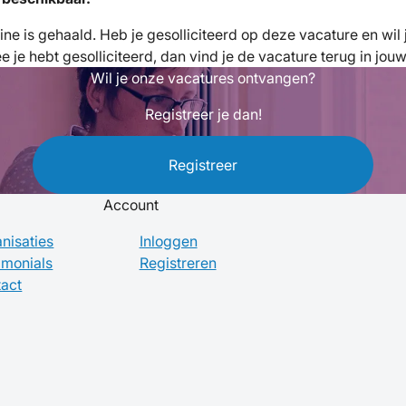
fline is gehaald. Heb je gesolliciteerd op deze vacature en wi
je hebt gesolliciteerd, dan vind je de vacature terug in jou
Wil je onze vacatures ontvangen?
Registreer je dan!
Registreer
Account
nisaties
Inloggen
imonials
Registreren
act