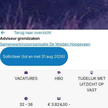
arrow_back
Terug naar overzicht
Adviseur grondzaken
Samenwerkingsorganisatie De Wolden Hoogeveen
Solliciteer
(tot en met 31 aug 2026)
work
school
workspace_premium
VACATURES
HBO
TIJDELIJK MET
UITZICHT OP
VAST
watch_later
wallet
32
-
36
€ 3.824,00 -