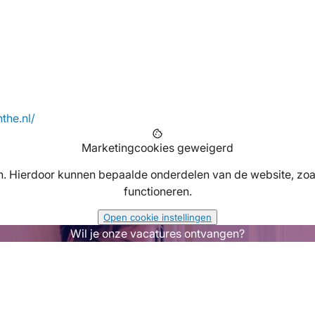
the.nl/
cookie
Marketingcookies geweigerd
. Hierdoor kunnen bepaalde onderdelen van de website, zoal
functioneren.
Open cookie instellingen
Wil je onze vacatures ontvangen?
Registreer je dan!
Registreer