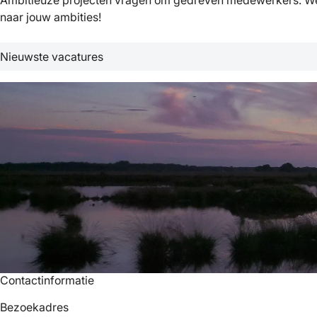
Ambitieuze projecten vragen om gedreven medewerkers. We zi
naar jouw ambities!
Nieuwste vacatures
Contactinformatie
Bezoekadres