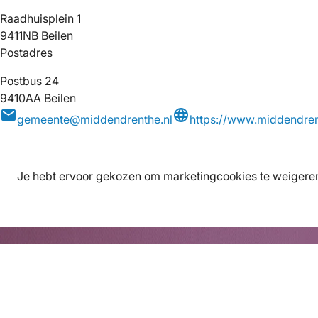
Raadhuisplein 1
9411NB Beilen
Postadres
Postbus 24
9410AA Beilen
mail
language
gemeente@middendrenthe.nl
https://www.middendren
Je hebt ervoor gekozen om marketingcookies te weigeren